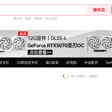
笔记本
电脑
游戏本
办公优选
堂专区
24期免息专区
板U套装
机电散
外设配件
Ge
努力加载中，请稍后...